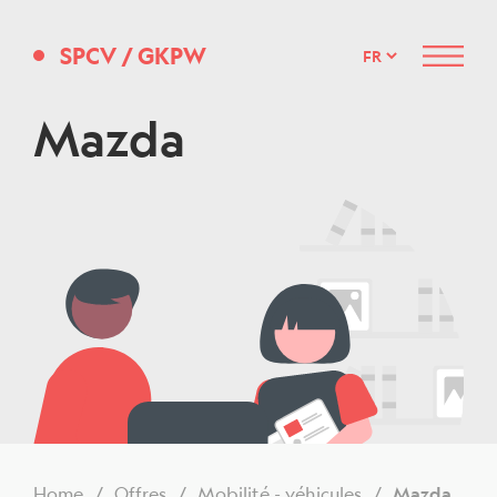
SPCV
/
GKPW
Menu
Mazda
Home
Offres
Mobilité - véhicules
Mazda